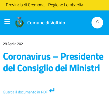
Provincia di Cremona
Regione Lombardia
-
Comune di Voltido
28 Aprile 2021
Coronavirus – Presidente
del Consiglio dei Ministri
Guarda il documento in PDF