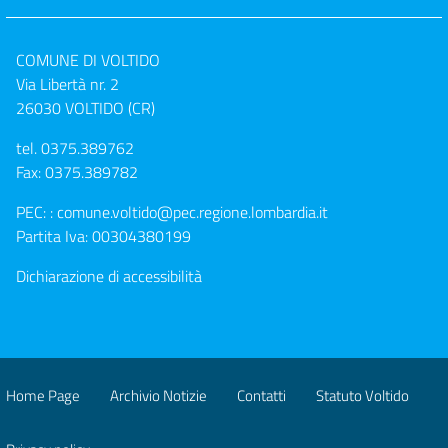
COMUNE DI VOLTIDO
Via Libertà nr. 2
26030 VOLTIDO (CR)
tel.
0375.389762
Fax: 0375.389782
PEC: :
comune.voltido@pec.regione.lombardia.it
Partita Iva: 00304380199
Dichiarazione di accessibilità
Home Page
Archivio Notizie
Contatti
Statuto Voltido