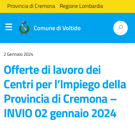
Provincia di Cremona
Regione Lombardia
-
Comune di Voltido
2 Gennaio 2024
Offerte di lavoro dei
Centri per l’Impiego della
Provincia di Cremona –
INVIO 02 gennaio 2024